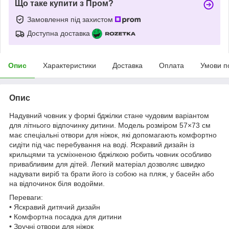
Що таке купити з Пром?
Замовлення під захистом
Доступна доставка
Опис
Характеристики
Доставка
Оплата
Умови п
Опис
Надувний човник у формі бджілки стане чудовим варіантом
для літнього відпочинку дитини. Модель розміром 57×73 см
має спеціальні отвори для ніжок, які допомагають комфортно
сидіти під час перебування на воді. Яскравий дизайн із
крильцями та усміхненою бджілкою робить човник особливо
привабливим для дітей. Легкий матеріал дозволяє швидко
надувати виріб та брати його із собою на пляж, у басейн або
на відпочинок біля водойми.
Переваги:
• Яскравий дитячий дизайн
• Комфортна посадка для дитини
• Зручні отвори для ніжок