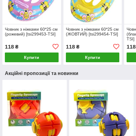
Човник з ніжками 60*25 см
Човник з ніжками 60*25 см
Човн
(рожевий) [tsi299453-TSI]
(ЖОВТИЙ) [tsi299454-TSI]
(бла
TSI]
118
118
118
₴
₴
Купити
Купити
Акційні пропозиції та новинки