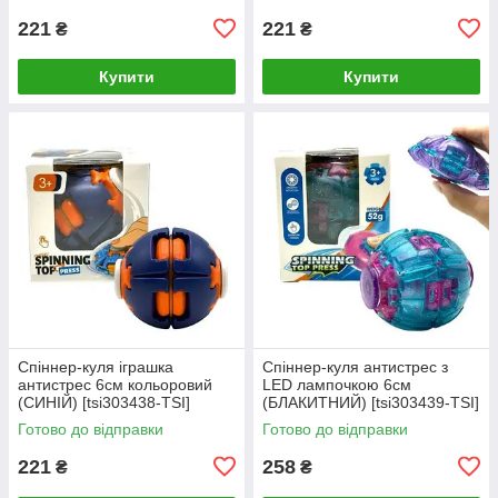
221
221
₴
₴
Купити
Купити
Спіннер-куля іграшка
Спіннер-куля антистрес з
антистрес 6см кольоровий
LED лампочкою 6см
(СИНІЙ) [tsi303438-TSI]
(БЛАКИТНИЙ) [tsi303439-TSI]
Готово до відправки
Готово до відправки
221
258
₴
₴