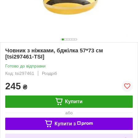
Човник з ніжками, бджілка 57*73 см
[tsi297461-TSI]
Готово до відправки
Код: tsi297461
Роздріб
245
₴
Купити
або
Купити з