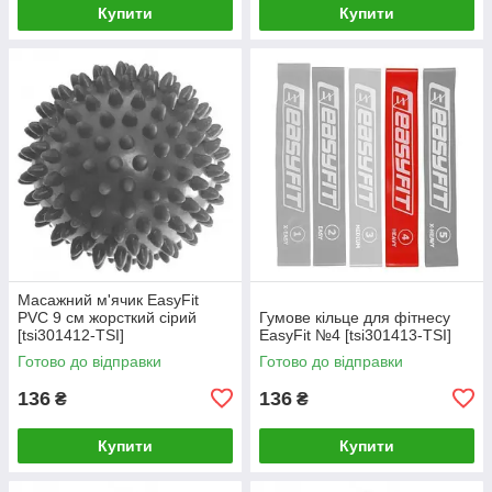
Купити
Купити
Масажний м'ячик EasyFit
PVC 9 см жорсткий сірий
Гумове кільце для фітнесу
[tsi301412-TSI]
EasyFit №4 [tsi301413-TSI]
Готово до відправки
Готово до відправки
136
136
₴
₴
Купити
Купити