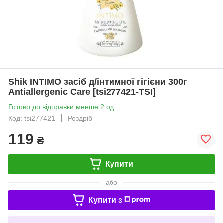
Shik INTIMO засіб д/інтимної гігієни 300г
Antiallergenic Care [tsi277421-TSI]
Готово до відправки менше 2 од.
Код: tsi277421
Роздріб
119
₴
Купити
або
Купити з