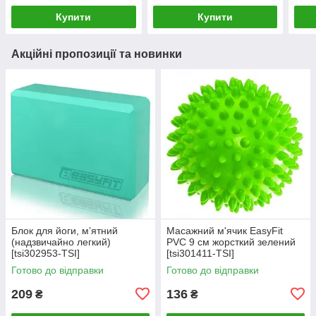
Купити
Купити
Акційні пропозиції та новинки
Блок для йоги, мʼятний
Масажний м'ячик EasyFit
(надзвичайно легкий)
PVC 9 см жорсткий зелений
[tsi302953-TSI]
[tsi301411-TSI]
Готово до відправки
Готово до відправки
209
136
₴
₴