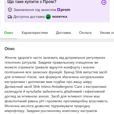
Що таке купити з Пром?
Замовлення під захистом
Доступна доставка
Опис
Характеристики
Доставка
Оплата
Умови п
Опис
Жіноче здоровʼя часто залежить від дотримання регулярних
гігієнічних ритуалів. Завдяки правильному очищенню ви
можете отримати тривале відчуття комфорту і значне
поліпшення всіх захисних функцій. Бренд Shik випустив засіб
для інтимної гігієни, чия формула збагачена натуральними
екстрактами і допоможе вам подбає про вашу шкіру.
Делікатний засіб Shik Intimo Antiallergenic Care з екстрактами
календули й кульбаби забезпечить дбайливий і ефективний
догляд за інтимною зоною. Засіб для інтимної гігієни має
фізіологічний рівень рН і проявляє протимікробну властивість.
Молочна кислота дозволяє підтримувати природну
мікрофлору. Завдяки рослинному комплексу екстрактів