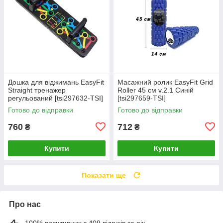
Дошка для віджимань EasyFit
Масажний ролик EasyFit Grid
Straight тренажер
Roller 45 см v.2.1 Синій
регульований [tsi297632-TSI]
[tsi297659-TSI]
Готово до відправки
Готово до відправки
760
712
₴
₴
Купити
Купити
Показати ще
Про нас
100% позитивних з 409 відгуків за рік