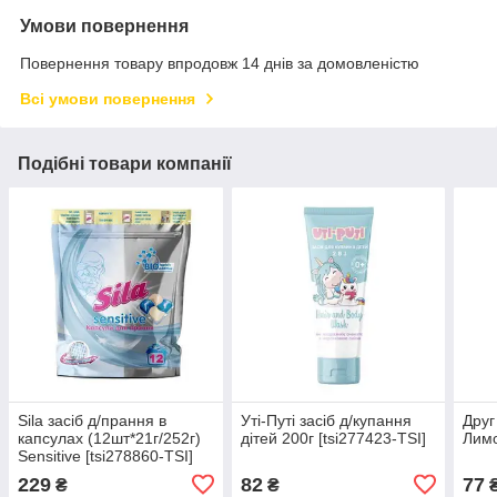
Умови повернення
Повернення товару впродовж 14 днів за домовленістю
Всі умови повернення
Подібні товари компанії
Sila засіб д/прання в
Уті-Путі засіб д/купання
Друг
капсулах (12шт*21г/252г)
дітей 200г [tsi277423-TSI]
Лимо
Sensitive [tsi278860-TSI]
229
82
77
₴
₴