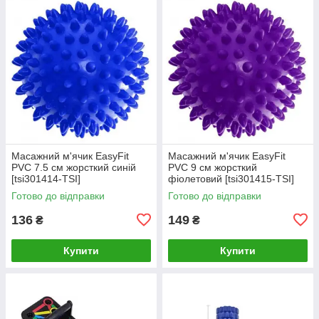
Масажний м'ячик EasyFit
Масажний м'ячик EasyFit
PVC 7.5 см жорсткий синій
PVC 9 см жорсткий
[tsi301414-TSI]
фіолетовий [tsi301415-TSI]
Готово до відправки
Готово до відправки
136
149
₴
₴
Купити
Купити