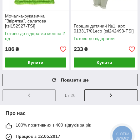
Мочалка-рукавичка
"Звірятка", салатова
[tsi152927-TSI]
Горщик дитячий №1, арт.
013317/01eco [tsi242493-TSI]
Готово до відправки менше 2
од.
Готово до відправки
186
233
₴
₴
Купити
Купити
Показати ще
1
/ 26
Про нас
100% позитивних з 409 відгуків за рік
Працює з 12.05.2017
КНОПКА
ЗВ'ЯЗКУ