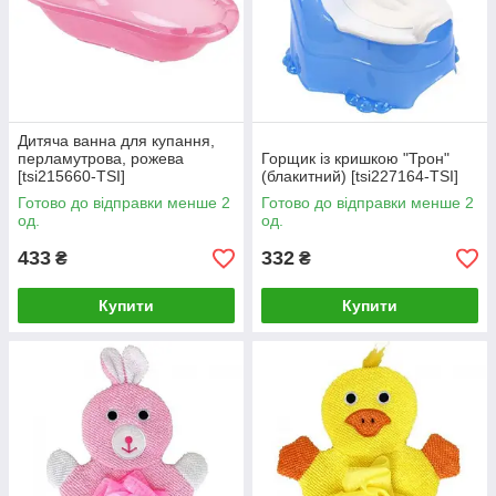
Дитяча ванна для купання,
перламутрова, рожева
Горщик із кришкою "Трон"
[tsi215660-TSI]
(блакитний) [tsi227164-TSI]
Готово до відправки менше 2
Готово до відправки менше 2
од.
од.
433
332
₴
₴
Купити
Купити