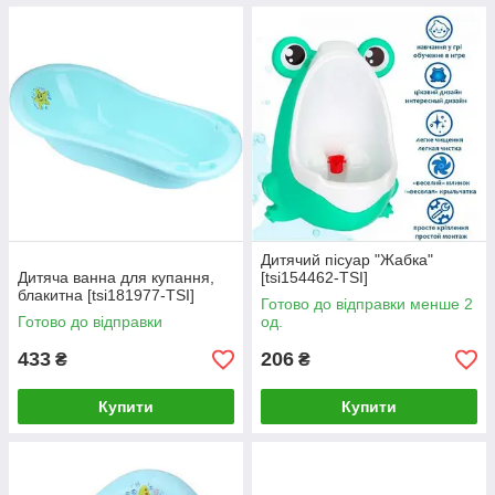
Дитячий пісуар "Жабка"
Дитяча ванна для купання,
[tsi154462-TSI]
блакитна [tsi181977-TSI]
Готово до відправки менше 2
Готово до відправки
од.
433
206
₴
₴
Купити
Купити