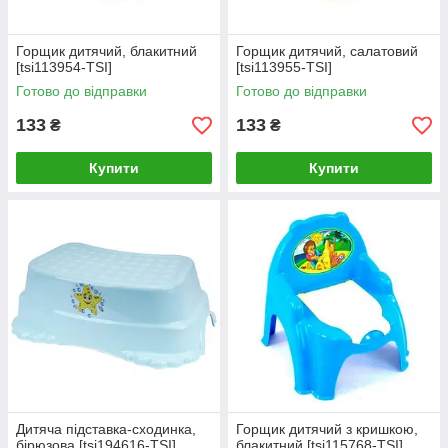
Горщик дитячий, блакитний
Горщик дитячий, салатовий
[tsi113954-TSI]
[tsi113955-TSI]
Готово до відправки
Готово до відправки
133
133
₴
₴
Купити
Купити
Дитяча підставка-сходинка,
Горщик дитячий з кришкою,
бірюзова [tsi194616-TSI]
блакитний [tsi115768-TSI]