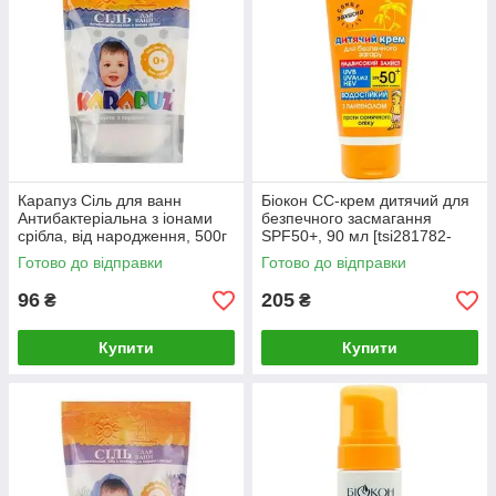
Карапуз Сіль для ванн
Біокон СС-крем дитячий для
Антибактеріальна з іонами
безпечного засмагання
срібла, від народження, 500г
SPF50+, 90 мл [tsi281782-
[tsi283765-TSI]
TSI]
Готово до відправки
Готово до відправки
96
205
₴
₴
Купити
Купити