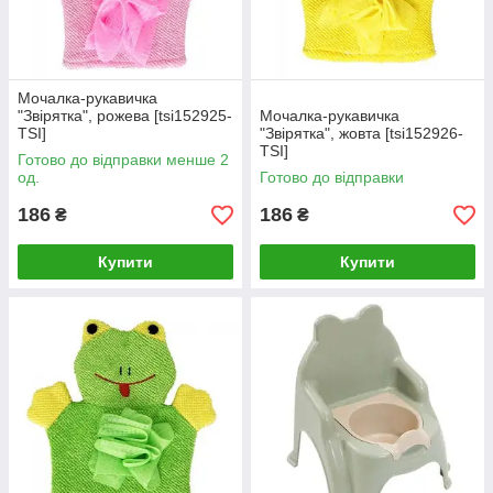
Мочалка-рукавичка
"Звірятка", рожева [tsi152925-
Мочалка-рукавичка
TSI]
"Звірятка", жовта [tsi152926-
TSI]
Готово до відправки менше 2
од.
Готово до відправки
186
186
₴
₴
Купити
Купити