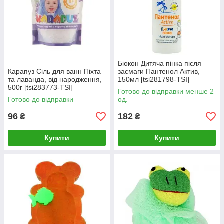
Біокон Дитяча пінка після
Карапуз Сіль для ванн Піхта
засмаги Пантенол Актив,
та лаванда, від народження,
150мл [tsi281798-TSI]
500г [tsi283773-TSI]
Готово до відправки менше 2
Готово до відправки
од.
96
182
₴
₴
Купити
Купити